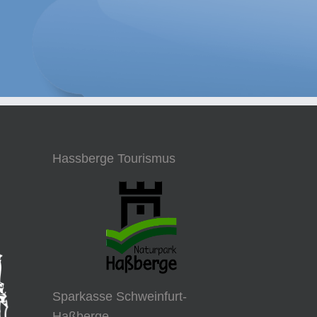
Hassberge Tourismus
Sparkasse Schweinfurt-
Haßberge