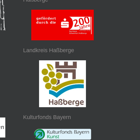
Landkreis Haßberge
Kulturfonds Bayern