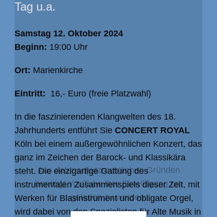
Tag u.a.
Samstag 12. Oktober 2024
Beginn:
19:00 Uhr
Ort:
Marienkirche
Eintritt:
16,- Euro (freie Platzwahl)
In die faszinierenden Klangwelten des 18.
Jahrhunderts entführt Sie
CONCERT ROYAL
Köln bei einem außergewöhnlichen Konzert, das
ganz im Zeichen der Barock- und Klassikära
Aus datenschutzrechtlichen Gründen
steht. Die einzigartige Gattung des
benötigt YouTube Ihre Einwilligung um
instrumentalen Zusammenspiels dieser Zeit, mit
geladen zu werden.
Werken für Blasinstrument und obligate Orgel,
wird dabei von den Spezialisten für Alte Musik in