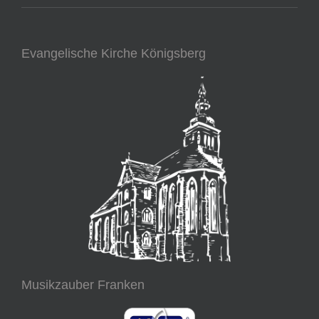
Evangelische Kirche Königsberg
Musikzauber Franken