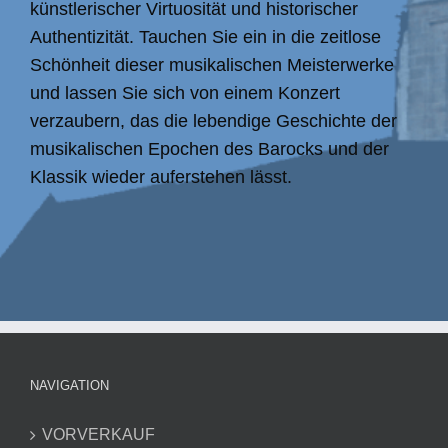
künstlerischer Virtuosität und historischer
Authentizität. Tauchen Sie ein in die zeitlose
Schönheit dieser musikalischen Meisterwerke
und lassen Sie sich von einem Konzert
verzaubern, das die lebendige Geschichte der
musikalischen Epochen des Barocks und der
Klassik wieder auferstehen lässt.
NAVIGATION
VORVERKAUF