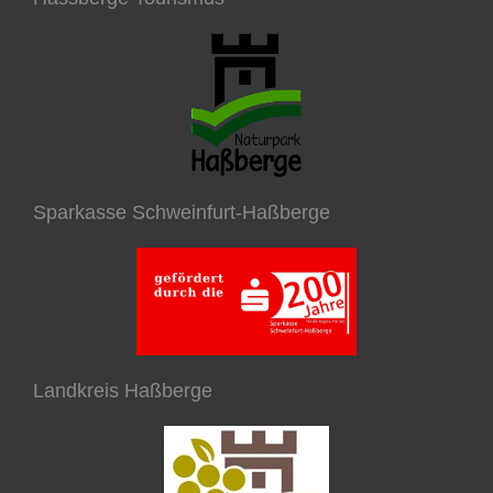
Sparkasse Schweinfurt-Haßberge
Landkreis Haßberge